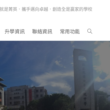
就是菁英．攜手邁向卓越．創造全是贏家的學校
升學資訊
聯絡資訊
常用功能