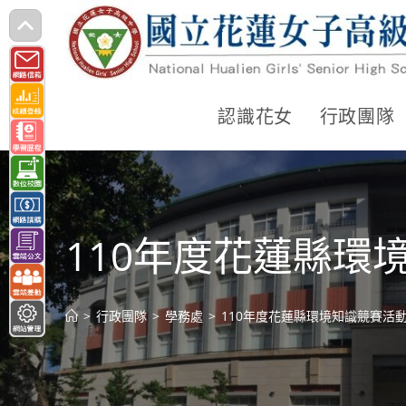
跳
轉
至
主
認識花女
行政團隊
要
內
容
110年度花蓮縣環
>
行政團隊
>
學務處
>
110年度花蓮縣環境知識競賽活