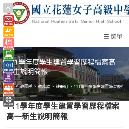
跳
轉
至
主
選單
要
內
容
111學年度學生建置學習歷程檔案高一
新生說明簡報
>
行政團隊
>
教務處
>
註冊組
>
111學年度學生建置學習歷程
111學年度學生建置學習歷程檔案
高一新生說明簡報