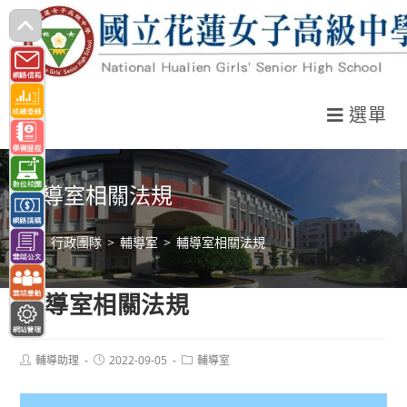
跳
轉
至
主
選單
要
內
容
輔導室相關法規
>
行政團隊
>
輔導室
>
輔導室相關法規
輔導室相關法規
Post
Post
Post
輔導助理
2022-09-05
輔導室
author:
published:
category: