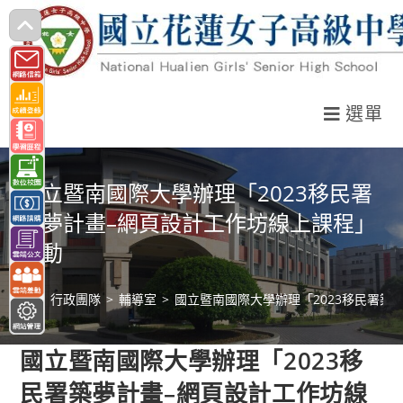
跳
轉
至
主
選單
要
內
容
國立暨南國際大學辦理「2023移民署
築夢計畫–網頁設計工作坊線上課程」
活動
>
行政團隊
>
輔導室
>
國立暨南國際大學辦理「2023移民署築
國立暨南國際大學辦理「2023移
民署築夢計畫–網頁設計工作坊線