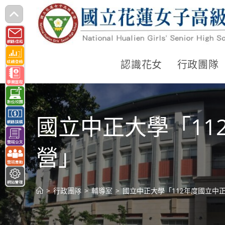
跳
轉
至
主
認識花女
行政團隊
要
內
容
國立中正大學「1
營」
>
行政團隊
>
輔導室
>
國立中正大學「112年度國立中