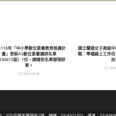
5-116年「中小學數位素養教育推廣計
國立蘭陽女子高級中
畫」更新A3數位素養講師名單
戰：學檔線上工作坊
150615版）1份，請確依名單辦理研
加
習。
2025
2026-08-06
：970花蓮市菁華街2號 總機：03-8321202 傳真：03-8360