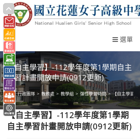
跳
轉
至
主
選單
要
內
容
【自主學習】-112學年度第1學期自主
學習計畫開放申請(0912更新)
>
行政團隊
>
教務處
>
教學組
>
彈性學習時間
>
【自主學習】-
【自主學習】-112學年度第1學期
自主學習計畫開放申請(0912更新)