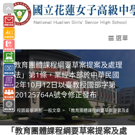
跳
轉
至
主
選單
要
內
容
「教育團體課程綱要草案提案及處理
辦法」第1條，業經本部於中華民國
112年10月12日以臺教授國部字第
1120125764A號令修正發布
>
校園最新消息-一般文章
>
「教育團體課程綱要草案提案及處理辦法
「教育團體課程綱要草案提案及處