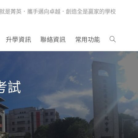
就是菁英．攜手邁向卓越．創造全是贏家的學校
升學資訊
聯絡資訊
常用功能
考試