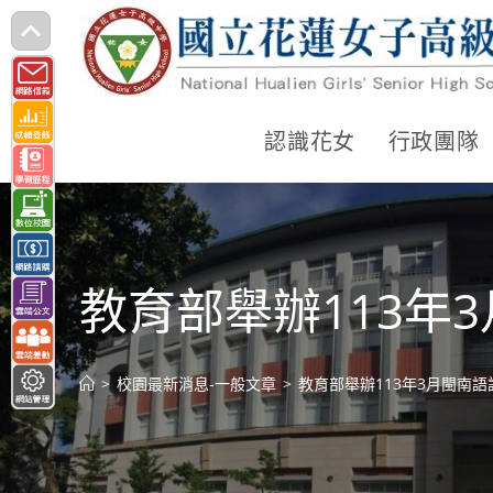
跳
轉
至
主
認識花女
行政團隊
要
內
容
教育部舉辦113年
>
校園最新消息-一般文章
>
教育部舉辦113年3月閩南