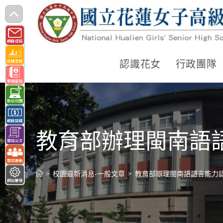
跳
轉
至
主
認識花女
行政團隊
要
內
容
教育部辦理閩南語
>
校園最新消息-一般文章
>
教育部辦理閩南語語言能力