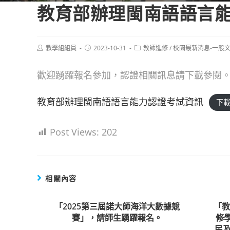
教育部辦理閩南語語言
Post
Post
Post
教學組組員
2023-10-31
教師進修
/
校園最新消息-一般
author:
published:
category:
歡迎踴躍報名參加，認證相關訊息請下載參閱
教育部辦理閩南語語言能力認證考試資訊
下
Post Views:
202
相關內容
「2025第三屆諾大師海洋大數據競
「
賽」，請師生踴躍報名。
修
民及