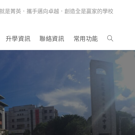
就是菁英．攜手邁向卓越．創造全是贏家的學校
升學資訊
聯絡資訊
常用功能