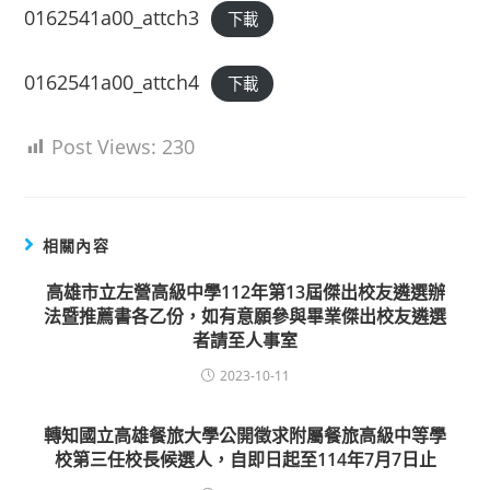
0162541a00_attch3
下載
0162541a00_attch4
下載
Post Views:
230
相關內容
高雄市立左營高級中學112年第13屆傑出校友遴選辦
法暨推薦書各乙份，如有意願參與畢業傑出校友遴選
者請至人事室
2023-10-11
轉知國立高雄餐旅大學公開徵求附屬餐旅高級中等學
校第三任校長候選人，自即日起至114年7月7日止