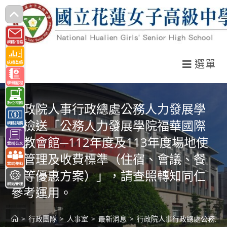
跳
轉
至
主
選單
要
內
容
行政院人事行政總處公務人力發展學
院檢送「公務人力發展學院福華國際
文教會館─112年度及113年度場地使
用管理及收費標準（住宿、會議、餐
飲等優惠方案）」，請查照轉知同仁
參考運用。
>
行政團隊
>
人事室
>
最新消息
>
行政院人事行政總處公務人力