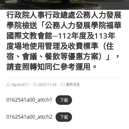
行政院人事行政總處公務人力發展
學院檢送「公務人力發展學院福華
國際文教會館─112年度及113年
度場地使用管理及收費標準（住
宿、會議、餐飲等優惠方案）」，
請查照轉知同仁參考運用。
Post
Post
Post
hlgshlc017
2023-11-20
最新消息
author:
published:
category:
0162541a00_attch1
下載
0162541a00_attch2
下載