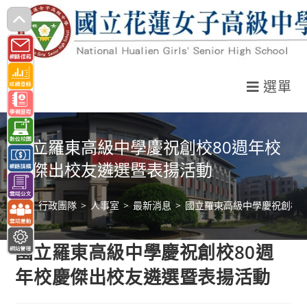
跳
轉
至
主
選單
要
內
容
國立羅東高級中學慶祝創校80週年校
慶傑出校友遴選暨表揚活動
>
行政團隊
>
人事室
>
最新消息
>
國立羅東高級中學慶祝創校8
國立羅東高級中學慶祝創校80週
年校慶傑出校友遴選暨表揚活動