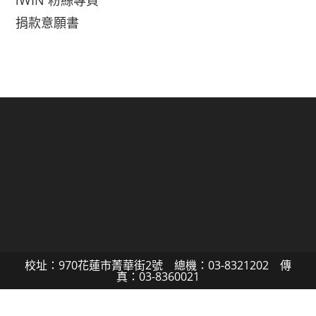
iWIN 粉絲專頁
捐款意願書
校址：970花蓮市菁華街2號 總機：03-8321202 傳
真：03-8360021