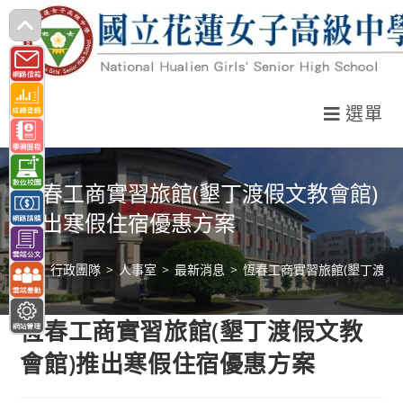
跳
轉
至
主
選單
要
內
容
恆春工商實習旅館(墾丁渡假文教會館)
推出寒假住宿優惠方案
>
行政團隊
>
人事室
>
最新消息
>
恆春工商實習旅館(墾丁渡假
恆春工商實習旅館(墾丁渡假文教
會館)推出寒假住宿優惠方案