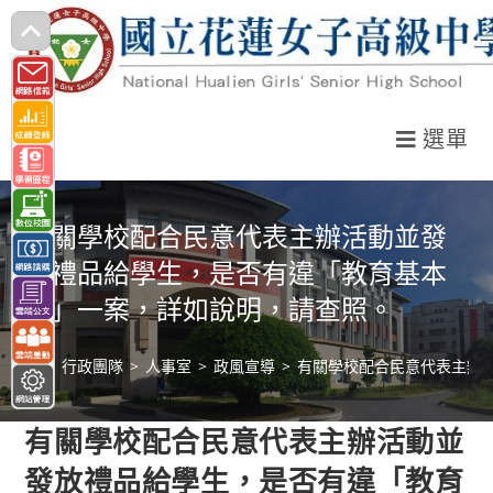
跳
轉
至
主
選單
要
內
容
有關學校配合民意代表主辦活動並發
放禮品給學生，是否有違「教育基本
法」一案，詳如說明，請查照。
>
行政團隊
>
人事室
>
政風宣導
>
有關學校配合民意代表主辦
有關學校配合民意代表主辦活動並
發放禮品給學生，是否有違「教育