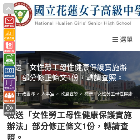
跳
轉
至
主
選單
要
內
容
檢送「女性勞工母性健康保護實施辦
法」部分修正條文1份，轉請查照。
>
行政團隊
>
人事室
>
政風宣導
>
檢送「女性勞工母性健康保
檢送「女性勞工母性健康保護實施
辦法」部分修正條文1份，轉請查
照。