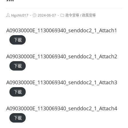
Post
Post
Post
hlgshlc017
2024-06-07
政令宣導
/
政風宣導
author:
published:
category:
A09030000E_1130069340_senddoc2_1_Attach1
下載
A09030000E_1130069340_senddoc2_1_Attach2
下載
A09030000E_1130069340_senddoc2_1_Attach3
下載
A09030000E_1130069340_senddoc2_1_Attach4
下載