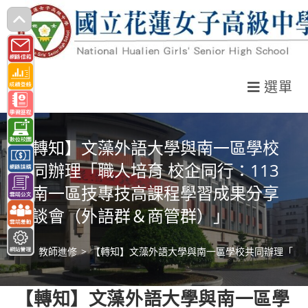
跳
轉
至
主
選單
要
內
容
【轉知】文藻外語大學與南一區學校
共同辦理「職人培育 校企同行：113
年南一區技專技高課程學習成果分享
座談會（外語群＆商管群）」
>
教師進修
>
【轉知】文藻外語大學與南一區學校共同辦理「職人
【轉知】文藻外語大學與南一區學