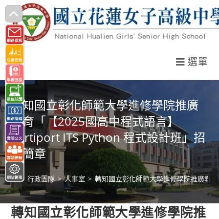
跳
轉
至
主
選單
要
內
容
轉知國立彰化師範大學進修學院推廣
教育「【2025國高中程式語言】
Certiport ITS Python 程式設計班」招
生簡章
>
行政團隊
>
人事室
>
轉知國立彰化師範大學進修學院推廣教育「【20
轉知國立彰化師範大學進修學院推