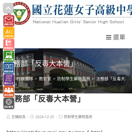
跳
轉
至
主
選單
要
內
容
法務部「反毒大本營」
>
行政團隊
>
教官室
>
防制學生藥物濫用
>
法務部「反毒大本
法務部「反毒大本營」
Post
Post
Post
生輔組長
2024-12-25
防制學生藥物濫用
author:
published:
category: