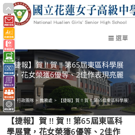
跳
轉
至
主
選單
要
內
容
【捷報】賀 !! 賀 !! 第65屆東區科學展
覽，花女榮獲6優等、2佳作表現亮麗
🏆
>
行政團隊
>
教務處
>
【捷報】賀 !! 賀 !! 第65屆東區科學
【捷報】賀 !! 賀 !! 第65屆東區科
學展覽，花女榮獲6優等、2佳作