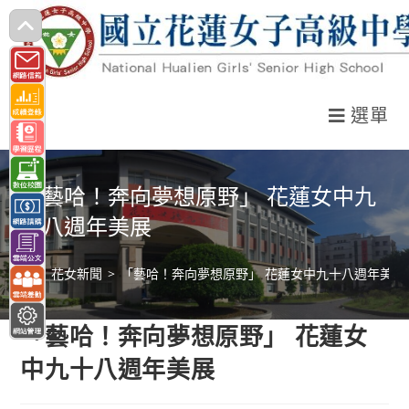
跳
轉
至
主
選單
要
內
容
「藝哈！奔向夢想原野」 花蓮女中九
十八週年美展
>
花女新聞
>
「藝哈！奔向夢想原野」 花蓮女中九十八週年美展
「藝哈！奔向夢想原野」 花蓮女
中九十八週年美展