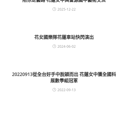
陪你走藝路 花蓮女中與富源國中藝術交流
2025-12-22
花女國樂隊花蓮車站快閃演出
2024-06-02
20220913從全台好手中脫穎而出 花蓮女中獲全國科
展數學組冠軍
2022-09-13