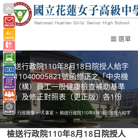
跳
轉
至
主
選單
要
內
容
檢送行政院110年8月18日院授人給字
第11040005821號函修正之「中央機
關（構）員工一般健康檢查補助基準
表」及修正對照表（更正版）各1份
>
行政團隊
>
人事室
>
檢送行政院110年8月18日院授人給字第
檢送行政院110年8月18日院授人