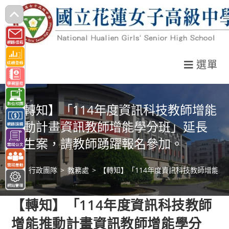
跳
轉
至
主
選單
要
內
容
【轉知】「114年度資訊科技教師增能
推動計畫資訊教師增能學分班」延長
招生案，請教師踴躍報名參加。
>
行政團隊
>
教務處
>
【轉知】「114年度資訊科技教師增能
【轉知】「114年度資訊科技教師
增能推動計畫資訊教師增能學分