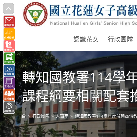
跳
轉
至
主
認識花女
行政團隊
要
內
容
轉知國教署114
課程綱要相關配套
>
行政團隊
>
人事室
>
轉知國教署114學年度徵聘商借