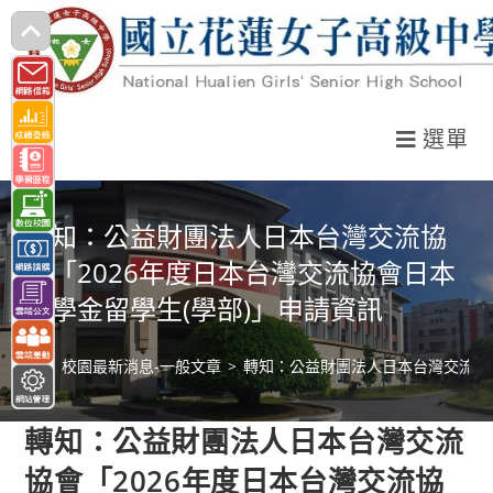
跳
轉
至
主
選單
要
內
容
轉知：公益財團法人日本台灣交流協
會「2026年度日本台灣交流協會日本
獎學金留學生(學部)」申請資訊
>
校園最新消息-一般文章
>
轉知：公益財團法人日本台灣交流協會
轉知：公益財團法人日本台灣交流
協會「2026年度日本台灣交流協