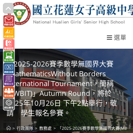
跳
轉
至
主
選單
要
內
容
「2025-2026賽季數學無國界大賽
(MathematicsWithout Borders
International Tournament，簡稱
MWBIT)」Autumn Round，將於
2025年10月26日 下午2點舉行，敬
請 學生報名參賽。
>
行政團隊
>
教務處
>
「2025-2026賽季數學無國界大賽(Mathem