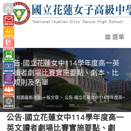
跳
轉
至
主
選單
要
內
容
公告-國立花蓮女中114學年度高一英
文讀者劇場比賽實施要點、劇本、比
賽規則及名單
>
校園最新消息-一般文章
>
公告-國立花蓮女中114學年度高一
公告-國立花蓮女中114學年度高一
英文讀者劇場比賽實施要點、劇