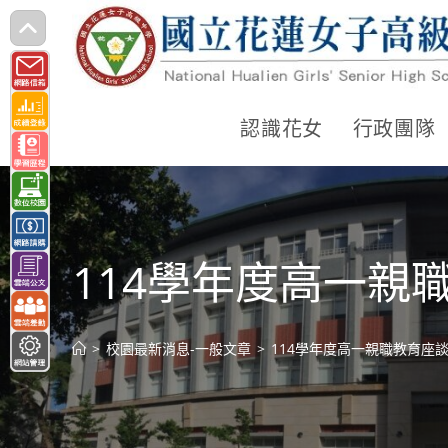
跳
轉
至
主
認識花女
行政團隊
要
內
容
114學年度高一親
>
校園最新消息-一般文章
>
114學年度高一親職教育座