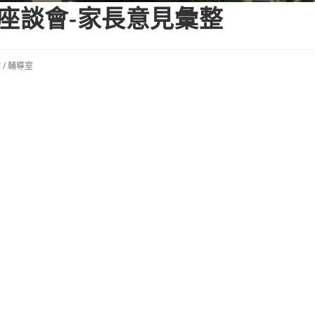
育座談會-家長意見彙整
章
/
輔導室