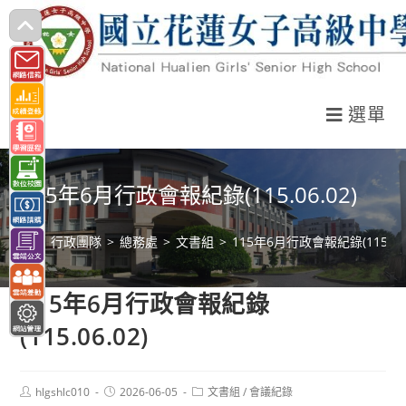
跳
轉
至
主
選單
要
內
容
115年6月行政會報紀錄(115.06.02)
>
行政團隊
>
總務處
>
文書組
>
115年6月行政會報紀錄(115.06.
115年6月行政會報紀錄
(115.06.02)
Post
Post
Post
hlgshlc010
2026-06-05
文書組
/
會議紀錄
author:
published:
category: