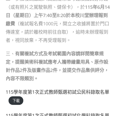
（或有照片之駕駛執照、健保卡），於
115年6月14
日（星期日）上午7:40至8:20於本校川堂辦理報到
繳費
（複試報名費1000元，開立之收據將置於門口
傳達室，請於離校時前往自取），逾時未辦理報到
者，視同放棄，不再受理報到。
三、
有關複試方式及考試範圍內容請詳閱簡章規
定，提醒
美術科複試應考人攜帶繪畫用具、
原作設
計作品2件及版畫作品2件，並提交作品集供評分，
內容不限類別。
115學年度第1次正式教師甄選初試公民科錄取名單
下載
115學年度第1次正式教師甄選初試化學科錄取名單