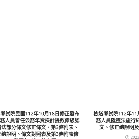
考試院民國112年10月18日修正發布
檢送考試院112年1
公務人員曾任公務年資採計提敘俸級認
務人員陞遷法施行
辦法部分條文修正條文、第3條附表、
文、修正總說明及
正總說明、條文對照表及第3條附表修
2023