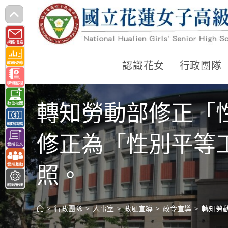
跳
轉
至
主
認識花女
行政團隊
要
內
轉知勞動部修正「
容
修正為「性別平等
照。
>
行政團隊
>
人事室
>
政風宣導
>
政令宣導
>
轉知勞