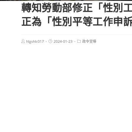
轉知勞動部修正「性別
正為「性別平等工作申
Post
Post
Post
hlgshlc017
2024-01-23
政令宣導
author:
published:
category: