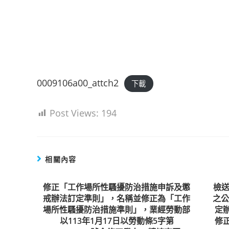
0009106a00_attch2
下載
Post Views:
194
相關內容
修正「工作場所性騷擾防治措施申訴及懲
檢送
戒辦法訂定準則」，名稱並修正為「工作
之
場所性騷擾防治措施準則」，業經勞動部
定
以113年1月17日以勞動條5字第
修