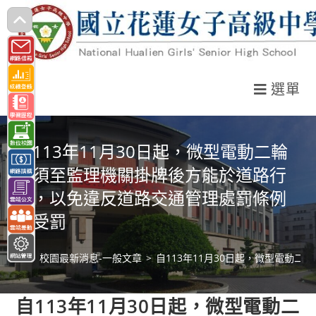
跳
轉
至
主
選單
要
內
容
自113年11月30日起，微型電動二輪
車須至監理機關掛牌後方能於道路行
駛，以免違反道路交通管理處罰條例
而受罰
>
校園最新消息-一般文章
>
自113年11月30日起，微型電動
自113年11月30日起，微型電動二