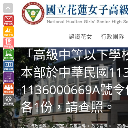
跳
轉
至
主
認識花女
行政團隊
要
「高級中等以下學
內
容
本部於中華民國11
1136000669
各1份，請查照。
>
行政團隊
>
人事室
>
政風宣導
>
政令宣導
>
「高級中