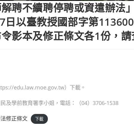
師解聘不續聘停聘或資遣辦法
7日以臺教授國部字第1136000
令影本及修正條文各1份，請
edu.law.moe.gov.tw）下載。
學前教育署李小姐，電話：（04）3706-1538
辦法修正條文
下載