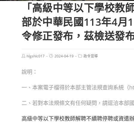
「高級中等以下學校教
部於中華民國113年4月1
令修正發布，茲檢送發布
Post
Post
Post
hlgshlc017
2024-04-19
政令宣導
author:
published:
category:
說明：
一、本案電子檔得於本部主管法規查詢系統（https://
二、若對本法規條文有任何疑問，請逕洽本部國民及
高級中等以下學校教師解聘不續聘停聘或資遣