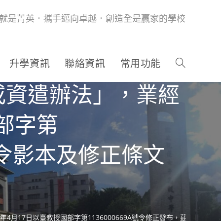
就是菁英．攜手邁向卓越．創造全是贏家的學校
升學資訊
聯絡資訊
常用功能
或資遣辦法」，業經
國部字第
布令影本及修正條文
月17日以臺教授國部字第1136000669A號令修正發布，茲檢送發