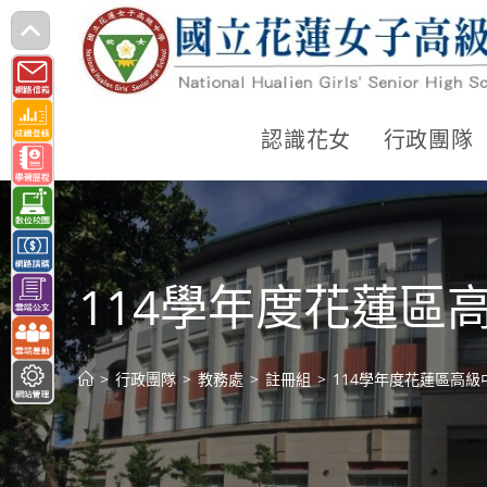
跳
轉
至
主
認識花女
行政團隊
要
內
容
114學年度花蓮
>
行政團隊
>
教務處
>
註冊組
>
114學年度花蓮區高