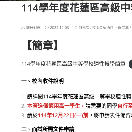
114學年度花蓮區高級
Post
Post
Post
註冊組長
2025-12-03
教務處
/
校園最新消息-一般文章
/
author:
published:
category:
【簡章】
114學年度花蓮區高級中等學校適性轉學簡章
一、校內收件說明
請詳閱114學年度花蓮區高級中等學校適性
本管道僅適用高一學生
，
請需要的同學
自行
請於
114年12月22日(一)前
，
將申請表件備齊
二、
面試所需文件申請