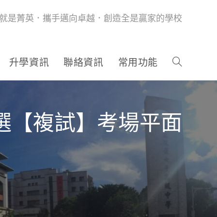
就是菁英．攜手邁向卓越．創造全是贏家的學校
升學資訊
聯絡資訊
常用功能
甄選【複試】考場平面