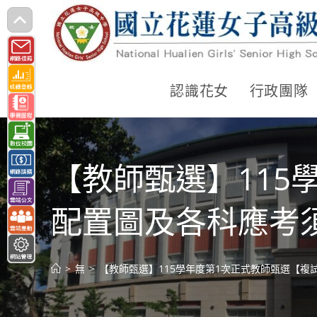
跳
轉
至
主
認識花女
行政團隊
要
內
容
【教師甄選】115
配置圖及各科應考
>
無
>
【教師甄選】115學年度第1次正式教師甄選【複