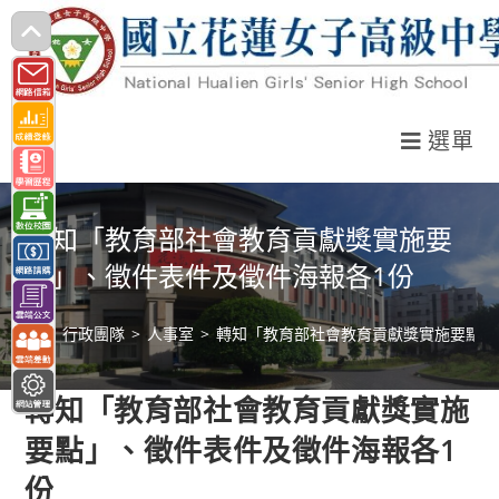
跳
轉
至
主
選單
要
內
容
轉知「教育部社會教育貢獻獎實施要
點」、徵件表件及徵件海報各1份
>
行政團隊
>
人事室
>
轉知「教育部社會教育貢獻獎實施要點」
轉知「教育部社會教育貢獻獎實施
要點」、徵件表件及徵件海報各1
份