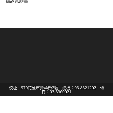
捐款意願書
校址：970花蓮市菁華街2號 總機：03-8321202 傳
真：03-8360021