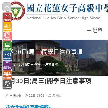
跳
轉
至
主
選單
要
內
容
8月30日(周三)開學日注意事項
>
8月30日(周三)開學日注意事項
8月30日(周三)開學日注意事項
Post
Post
Post
生輔組長
2023-08-28
未分類
author:
published:
category:
花女生輔組溫馨提醒~