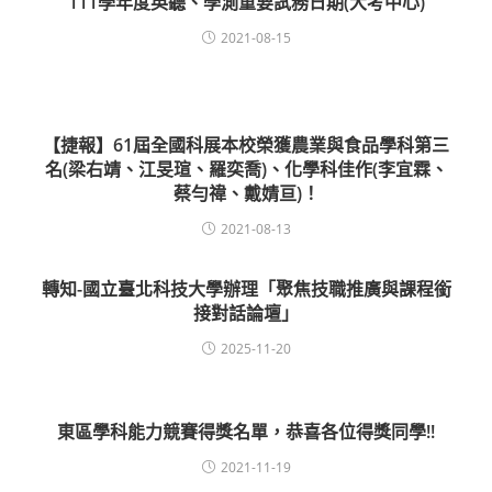
111學年度英聽、學測重要試務日期(大考中心)
2021-08-15
【捷報】61屆全國科展本校榮獲農業與食品學科第三
名(梁右靖、江旻瑄、羅奕喬)、化學科佳作(李宜霖、
蔡勻禕、戴婧亘)！
2021-08-13
轉知-國立臺北科技大學辦理「聚焦技職推廣與課程銜
接對話論壇」
2025-11-20
東區學科能力競賽得獎名單，恭喜各位得獎同學!!
2021-11-19