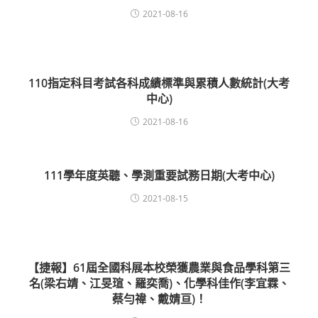
2021-08-16
110指定科目考試各科成績標準與累積人數統計(大考
中心)
2021-08-16
111學年度英聽、學測重要試務日期(大考中心)
2021-08-15
【捷報】61屆全國科展本校榮獲農業與食品學科第三
名(梁右靖、江旻瑄、羅奕喬)、化學科佳作(李宜霖、
蔡勻禕、戴婧亘)！