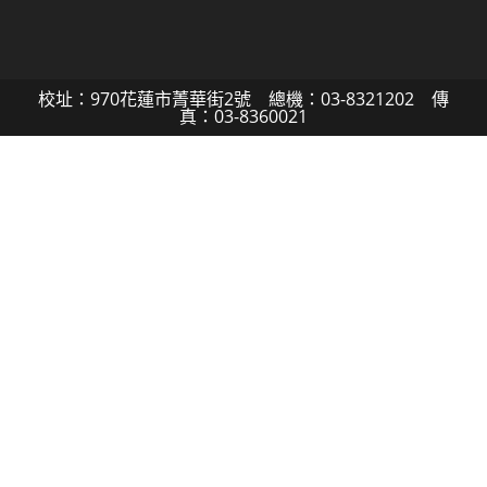
校址：970花蓮市菁華街2號 總機：03-8321202 傳
真：03-8360021