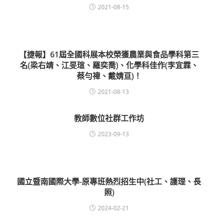
2021-08-15
【捷報】61屆全國科展本校榮獲農業與食品學科第三
名(梁右靖、江旻瑄、羅奕喬)、化學科佳作(李宜霖、
蔡勻禕、戴婧亘)！
2021-08-13
教師數位社群工作坊
2023-09-13
國立暨南國際大學-原專班熱烈招生中(社工、護理、長
照)
2024-02-21