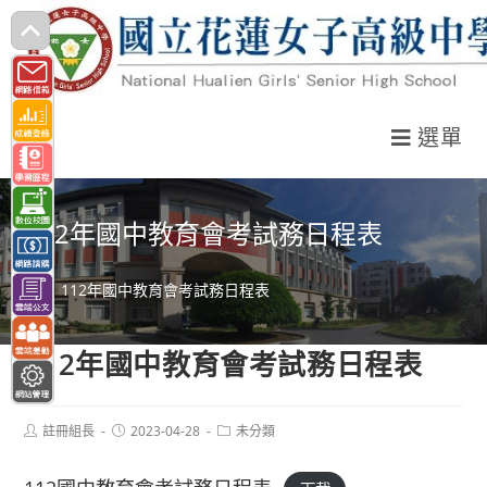
跳
轉
至
主
選單
要
內
容
112年國中教育會考試務日程表
>
112年國中教育會考試務日程表
112年國中教育會考試務日程表
Post
Post
Post
註冊組長
2023-04-28
未分類
author:
published:
category: