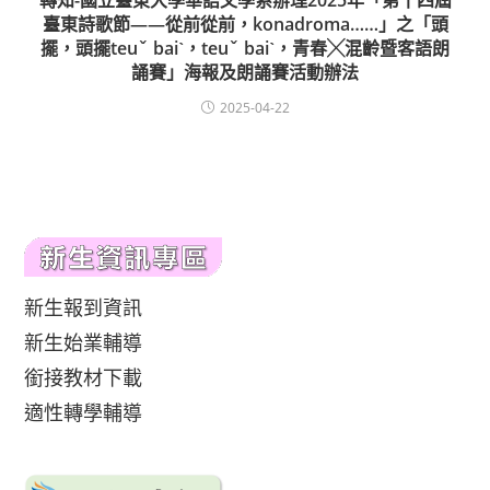
轉知-國立臺東大學華語文學系辦理2025年「第十四屆
臺東詩歌節——從前從前，konadroma……」之「頭
擺，頭擺teuˇ baiˋ，teuˇ baiˋ，青春╳混齡暨客語朗
誦賽」海報及朗誦賽活動辦法
2025-04-22
新生報到資訊
新生始業輔導
銜接教材下載
適性轉學輔導