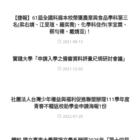
【捷報】61屆全國科展本校榮獲農業與食品學科第三
名(梁右靖、江旻瑄、羅奕喬)、化學科佳作(李宜霖、
蔡勻禕、戴婧亘)！
2021-08-13
實踐大學「申請入學之備審資料評量尺規研討會議」
2021-12-03
社團法人台灣少年權益與福利促進聯盟辦理111學年度
青春不輟返校助學金申請海報1份
2022-07-20