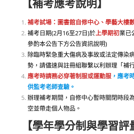
【補考應考說明】
補考試場：圖書館自修中心、學藝大樓
補考日期(2月16至27日)於
上學期初
業已
參酌本公告下方公告資訊說明)
除臨時緊急重大傷病及事故或法定傳染病
勢，請儘速與註冊組聯繫以利辦理「補
應考時請務必穿著制服或運動服
，應考
供監考老師查驗。
辦理補考期間，自修中心暫時關閉時段為每日
空並帶走個人物品。
【學年學分制與學習評