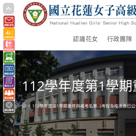
跳
轉
至
主
認識花女
行政團隊
要
內
容
112學年度第1學
>
112學年度第1學期重修與補考名單（考程及座次表已公