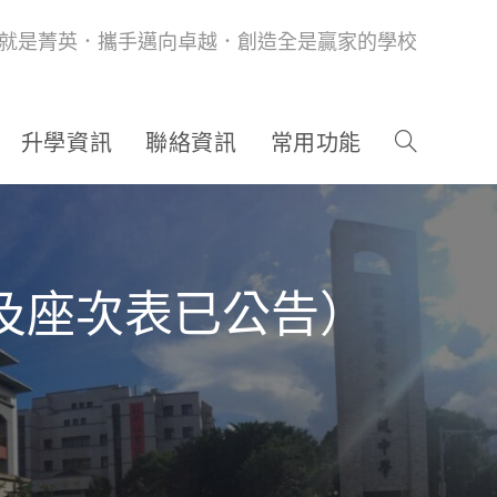
就是菁英．攜手邁向卓越．創造全是贏家的學校
升學資訊
聯絡資訊
常用功能
程及座次表已公告）